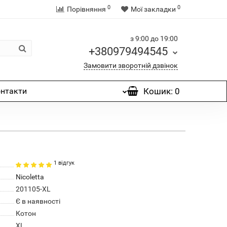
0
0
Порівняння
Мої закладки
з 9:00 до 19:00
+380979494545
Замовити зворотній дзвінок
нтакти
Кошик
: 0
1 відгук
Nicoletta
201105-XL
Є в наявності
Котон
XL