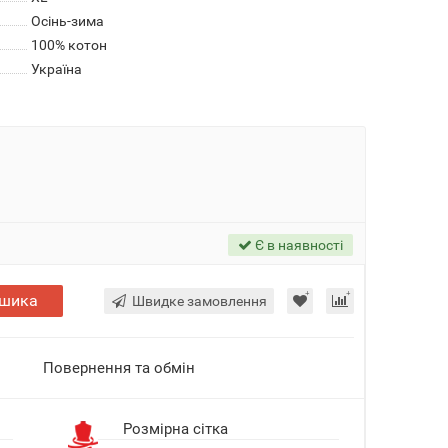
Осінь-зима
100% котон
Україна
Є в наявності
ошика
Швидке замовлення
Повернення та обмін
я
Розмірна сітка