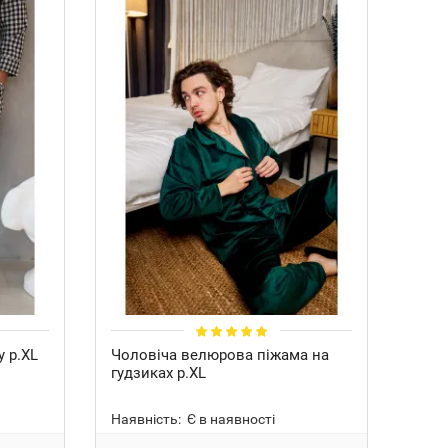
у р.XL
Чоловіча велюрова піжама на
Чоло
гудзиках р.XL
Ново
look
Наявність:
Є в наявності
Наяв