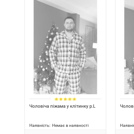
Чоловіча піжама у клітинку р.L
Чолові
Наявність:
Немає в наявності
Наявні