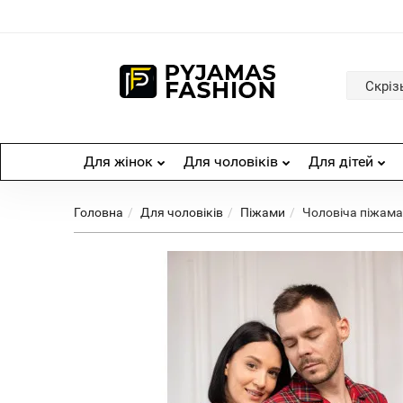
Скріз
Для жінок
Для чоловіків
Для дітей
Головна
Для чоловіків
Піжами
Чоловіча піжама 