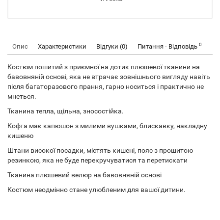
0
Опис
Характеристики
Відгуки (0)
Питання - Відповідь
Костюм пошитий з приємної на дотик плюшевої тканини на
бавовняній основі, яка не втрачає зовнішнього вигляду навіть
після багаторазового прання, гарно носиться і практично не
мнеться.
Тканина тепла, щільна, зносостійка.
Кофта має капюшон з милими вушками, блискавку, накладну
кишеню
Штани високої посадки, містять кишені, пояс з прошитою
резинкою, яка не буде перекручуватися та перетискати
Тканина плюшевий велюр на бавовняній основі
Костюм неодмінно стане улюбленим для вашої дитини.