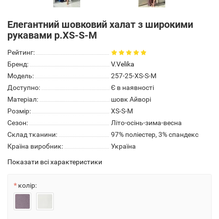
Елегантний шовковий халат з широкими
рукавами р.XS-S-M
Рейтинг:
Бренд:
V.Velika
Модель:
257-25-XS-S-M
Доступно:
Є в наявності
Матеріал:
шовк Айворі
Розмір:
XS-S-M
Сезон:
Літо-осінь-зима-весна
Склад тканини:
97% поліестер, 3% спандекс
Країна виробник:
Україна
Показати всі характеристики
колір: