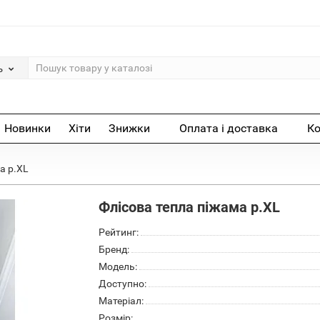
ь
Новинки
Хіти
Знижки
Оплата і доставка
Ко
а р.XL
Флісова тепла піжама р.XL
Рейтинг:
Бренд:
Модель:
Доступно:
Матеріал:
Розмір: