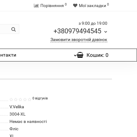
0
0
Порівняння
Мої закладки
з 9:00 до 19:00
+380979494545
Замовити зворотній дзвінок
нтакти
Кошик
: 0
0 відгуків
V.Velika
3004-XL
Немає в наявності
Фліс
XL