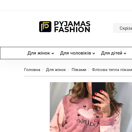
Скріз
Для жінок
Для чоловіків
Для дітей
Головна
Для жінок
Піжами
Флісова тепла піжам