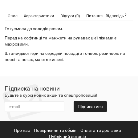
0
Опис
Характеристики
Відгуки (0)
Питання - Відповідь
Готуємося до холодів разом.
Перед на кофтинці та манжети на рукавах цієї піжами є
махровими.
Штани-джоггери на середній посадці з тонкою резинкою на
поясі та ногах, мають кишені.
Підписка на новини
Будьте в курсі нових акцій та спецпропозицій!
Підписатися
Про нас
Повернення та обмін
Оплата та доставка
Публічний договір