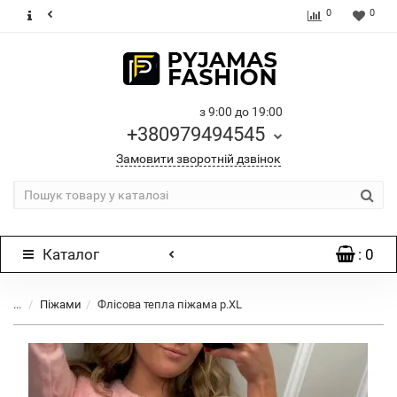
0
0
з 9:00 до 19:00
+380979494545
Замовити зворотній дзвінок
Каталог
: 0
...
Піжами
Флісова тепла піжама р.XL