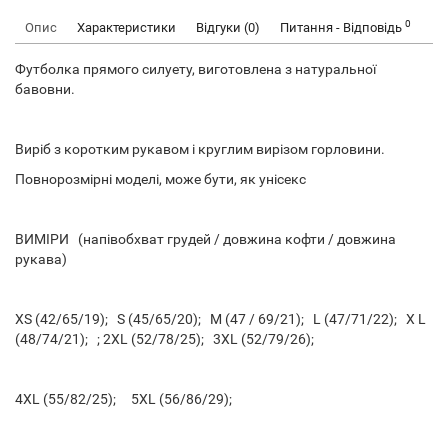
0
Опис
Характеристики
Відгуки (0)
Питання - Відповідь
Футболка прямого силуету, виготовлена з натуральної
бавовни.
Виріб з коротким рукавом і круглим вирізом горловини.
Повнорозмірні моделі, може бути, як унісекс
ВИМІРИ (напівобхват грудей / довжина кофти / довжина
рукава)
XS (42/65/19); S (45/65/20); M (47 / 69/21); L (47/71/22); X L
(48/74/21); ; 2XL (52/78/25); 3XL (52/79/26);
4XL (55/82/25); 5XL (56/86/29);