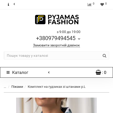
0
0
з 9:00 до 19:00
+380979494545
Замовити зворотній дзвінок
Каталог
: 0
...
Піжами
Комплект на гудзиках зі штанами р.L