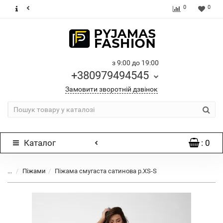
0
0
з 9:00 до 19:00
+380979494545
Замовити зворотній дзвінок
Каталог
: 0
...
Піжами
Піжама смугаста сатинова р.XS-S