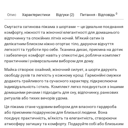
0
Опис
Характеристики
Відгуки (2)
Питання - Відповідь
Смугаста сатинова піжама з шортами — це ідеальне поєднання
комфорту, ніжності та жіночної елегантності для домашнього
відпочинку та спокійних літніх ночей. М’який сатин із
делікатним блиском ніжно огортає тіло, даруючи відчуття
легкості та турботи про себе. Тканина дихає, приємна на дотик
і забезпечує комфорт навіть у спекотні дні, роблячи комплект
практичним і універсальним вибором для дому.
Майка створює охайний, жіночний силует, а шорти дарують
свободу рухів та легкість у кожному кроці. Гармонійні смужки
додають грайливого та сучасного характеру, підкреслюючи
індивідуальність і стиль. Комплект легко поєднується з іншими
домашніми речами і підходить для сну, відпочинку, ранкових
ритуалів або тихих вечорів удома.
Ця піжама стане чудовим вибором для власного гардероба
або приємним подарунком для близької людини. Вона
поєднує практичність, м’якість та елегантність, створюючи
атмосферу затишку та комфорту. Подаруйте собі або близьким