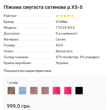
Піжама смугаста сатинова р.XS-S
Рейтинг:
Бренд:
V.Velika
Модель:
175-24-XS-S
Доступно:
Є в наявності
Матеріал:
Сатин
Розмір:
XS-S
Сезон:
Весна-літо
Склад тканини:
97% поліестер, 3% спандекс
Країна виробник:
Україна
Показати всі характеристики
колір:
999.0 грн.