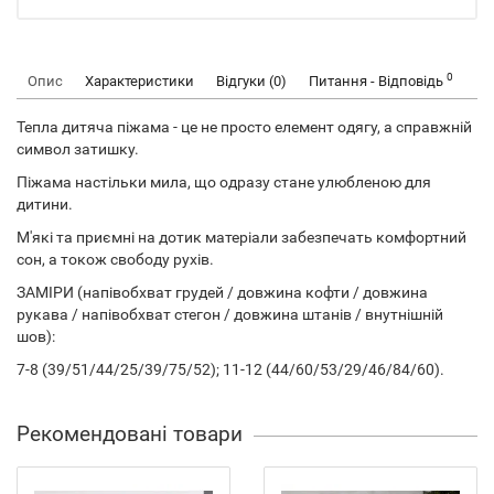
0
Опис
Характеристики
Відгуки (0)
Питання - Відповідь
Тепла дитяча піжама - це не просто елемент одягу, а справжній
символ затишку.
Піжама настільки мила, що одразу стане улюбленою для
дитини.
М'які та приємні на дотик матеріали забезпечать комфортний
сон, а токож свободу рухів.
ЗАМІРИ (напівобхват грудей / довжина кофти / довжина
рукава / напівобхват стегон / довжина штанів / внутнішній
шов):
7-8 (39/51/44/25/39/75/52); 11-12 (44/60/53/29/46/84/60).
Рекомендовані товари