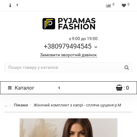
0
0
з 9:00 до 19:00
+380979494545
Замовити зворотній дзвінок
Каталог
: 0
...
Піжами
Жіночий комплект з капрі - спляче цуценя р.M