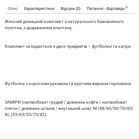
0
Опис
Характеристики
Відгуки (0)
Питання - Відповідь
Жіночий домашній комплект з натурального бавовняного
полотна, з додаванням еластану.
Комплект складається з двох предметів – футболки та капри.
Футболка з коротким рукавом та круглим вирізом горловини.
ЗАМІРИ (напівобхват грудей / довжина кофти / напівобхват
стегон / довжина штанів / внутнішній шов): M (48/60/50/70/40)
XL (53/65/53/73/42).